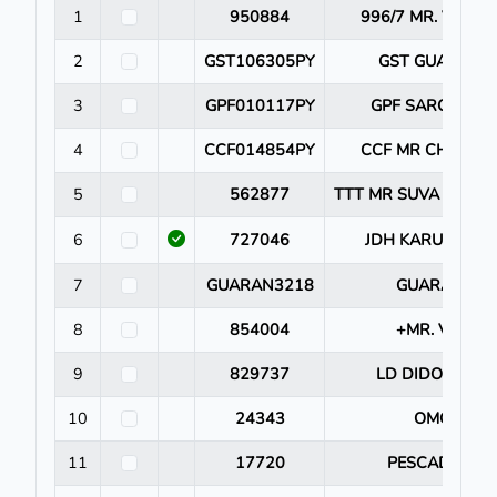
1
950884
996/7 MR. V8 V
2
GST106305PY
GST GUARAN 6
3
GPF010117PY
GPF SARORY 11
4
CCF014854PY
CCF MR CHAQUEÑ
5
562877
TTT MR SUVA JUMBO
6
727046
JDH KARU MANS
7
GUARAN3218
GUARAN 32
8
854004
+MR. V8 380
9
829737
LD DIDOR MAY
10
24343
OMORI 94
11
17720
PESCADOR 1