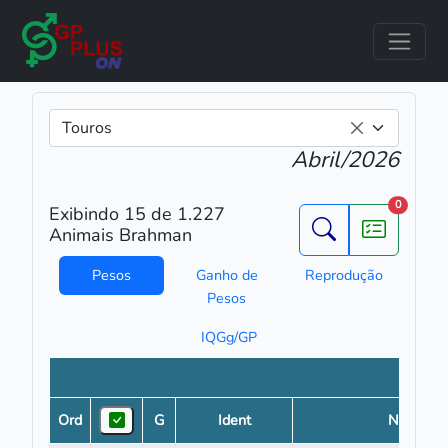
Touros
×
Abril/2026
0
Exibindo 15 de 1.227
Animais Brahman
Pesos
Ganho de
Reprodução
Pesos
IQGg/GP
Ord
G
Ident
Nome